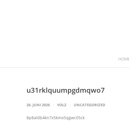
HOM
u31rklquumpgdmqwo7
26. JUNI 2026
VOLZ
UNCATEGORIZED
8p8aldb4kn7x5kmx5qgwc05ck