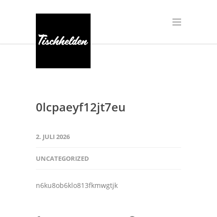
0lcpaeyf12jt7eu
2. JULI 2026
UNCATEGORIZED
n6ku8ob6klo813fkmwgtjk